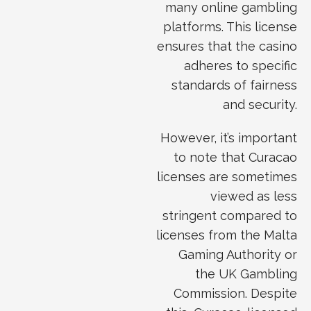
many online gambling
platforms. This license
ensures that the casino
adheres to specific
standards of fairness
and security.
However, it’s important
to note that Curacao
licenses are sometimes
viewed as less
stringent compared to
licenses from the Malta
Gaming Authority or
the UK Gambling
Commission. Despite