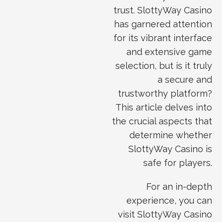
trust. SlottyWay Casino
has garnered attention
for its vibrant interface
and extensive game
selection, but is it truly
a secure and
trustworthy platform?
This article delves into
the crucial aspects that
determine whether
SlottyWay Casino is
safe for players.
For an in-depth
experience, you can
visit SlottyWay Casino