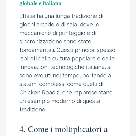
globale e italiana
L’Italia ha una lunga tradizione di
giochi arcade e di sala, dove le
meccaniche di punteggio e di
sincronizzazione sono state
fondamentali. Questi principi, spesso
ispirati dalla cultura popolare e dalle
innovazioni tecnologiche italiane, si
sono evoluti nel tempo, portando a
sistemi complessi come quelli di
Chicken Road 2, che rappresentano
un esempio moderno di questa
tradizione.
4. Come i moltiplicatori a