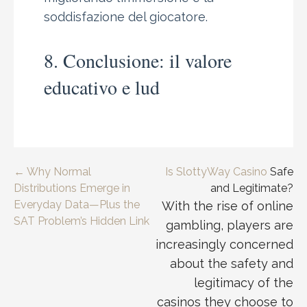
soddisfazione del giocatore.
8. Conclusione: il valore
educativo e lud
Post
← Why Normal
Is
SlottyWay Casino
Safe
Distributions Emerge in
and Legitimate?
navigation
Everyday Data—Plus the
With the rise of online
SAT Problem’s Hidden Link
gambling, players are
increasingly concerned
about the safety and
legitimacy of the
casinos they choose to