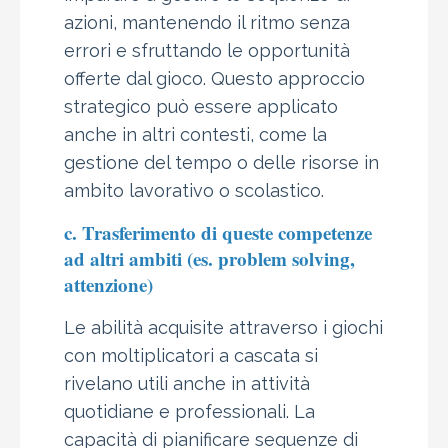
azioni, mantenendo il ritmo senza
errori e sfruttando le opportunità
offerte dal gioco. Questo approccio
strategico può essere applicato
anche in altri contesti, come la
gestione del tempo o delle risorse in
ambito lavorativo o scolastico.
c. Trasferimento di queste competenze
ad altri ambiti (es. problem solving,
attenzione)
Le abilità acquisite attraverso i giochi
con moltiplicatori a cascata si
rivelano utili anche in attività
quotidiane e professionali. La
capacità di pianificare sequenze di