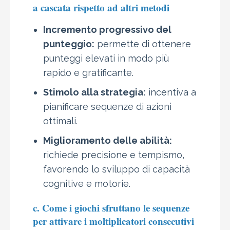
a cascata rispetto ad altri metodi
Incremento progressivo del
punteggio:
permette di ottenere
punteggi elevati in modo più
rapido e gratificante.
Stimolo alla strategia:
incentiva a
pianificare sequenze di azioni
ottimali.
Miglioramento delle abilità:
richiede precisione e tempismo,
favorendo lo sviluppo di capacità
cognitive e motorie.
c. Come i giochi sfruttano le sequenze
per attivare i moltiplicatori consecutivi