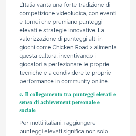
L’Italia vanta una forte tradizione di
competizione videoludica, con eventi
e tornei che premiano punteggi
elevati e strategie innovative. La
valorizzazione di punteggi alti in
giochi come Chicken Road 2 alimenta
questa cultura, incentivando i
giocatori a perfezionare le proprie
tecniche e a condividere le proprie
performance in community online.
c. Il collegamento tra punteggi elevati e
senso di achievement personale e
sociale
Per molti italiani, raggiungere
punteggi elevati significa non solo