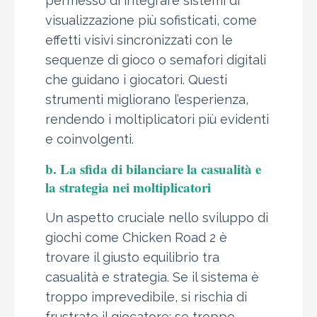
permesso di integrare sistemi di
visualizzazione più sofisticati, come
effetti visivi sincronizzati con le
sequenze di gioco o semafori digitali
che guidano i giocatori. Questi
strumenti migliorano l’esperienza,
rendendo i moltiplicatori più evidenti
e coinvolgenti.
b. La sfida di bilanciare la casualità e
la strategia nei moltiplicatori
Un aspetto cruciale nello sviluppo di
giochi come Chicken Road 2 è
trovare il giusto equilibrio tra
casualità e strategia. Se il sistema è
troppo imprevedibile, si rischia di
frustrate il giocatore; se troppo