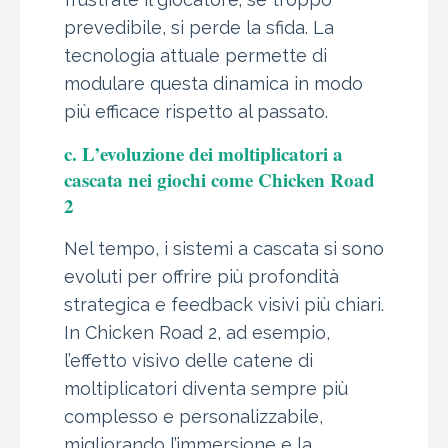
prevedibile, si perde la sfida. La
tecnologia attuale permette di
modulare questa dinamica in modo
più efficace rispetto al passato.
c. L’evoluzione dei moltiplicatori a
cascata nei giochi come Chicken Road
2
Nel tempo, i sistemi a cascata si sono
evoluti per offrire più profondità
strategica e feedback visivi più chiari.
In Chicken Road 2, ad esempio,
l’effetto visivo delle catene di
moltiplicatori diventa sempre più
complesso e personalizzabile,
migliorando l’immersione e la