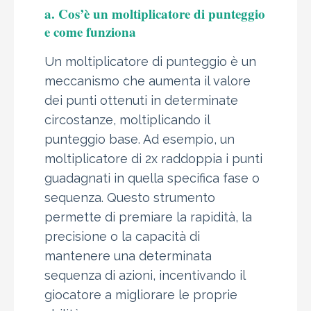
a. Cos’è un moltiplicatore di punteggio
e come funziona
Un moltiplicatore di punteggio è un
meccanismo che aumenta il valore
dei punti ottenuti in determinate
circostanze, moltiplicando il
punteggio base. Ad esempio, un
moltiplicatore di 2x raddoppia i punti
guadagnati in quella specifica fase o
sequenza. Questo strumento
permette di premiare la rapidità, la
precisione o la capacità di
mantenere una determinata
sequenza di azioni, incentivando il
giocatore a migliorare le proprie