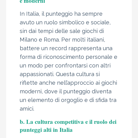
e moderni
In Italia, il punteggio ha sempre
avuto un ruolo simbolico e sociale,
sin dai tempi delle sale giochi di
Milano e Roma. Per molti italiani,
battere un record rappresenta una
forma di riconoscimento personale e
un modo per confrontarsi con altri
appassionati. Questa cultura si
riflette anche nell’approccio ai giochi
moderni, dove il punteggio diventa
un elemento di orgoglio e di sfida tra
amici.
b. La cultura competitiva e il ruolo dei
punteggi alti in Italia