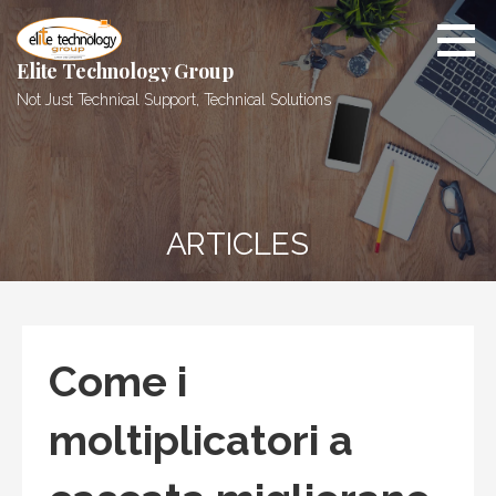
Skip
to
content
Elite Technology Group
Not Just Technical Support, Technical Solutions
ARTICLES
Come i
moltiplicatori a