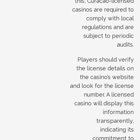
this, Curacao-licensed
casinos are required to
comply with local
regulations and are
subject to periodic
audits.
Players should verify
the license details on
the casino’s website
and look for the license
number. A licensed
casino will display this
information
transparently,
indicating its
commitment to