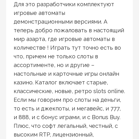
Для это разработчики комплектуют
игровые автоматы
демонстрационными версиями. А
теперь добро пожаловать в настоящий
мир азарта, где игровые автоматы в
количестве ! Играть тут точно есть во
что, причем не только слоты в
ассортименте, но и другие –
настольные и карточные игры онлайн
казино. Каталог включает старые,
классические, новые, ретро slots online.
Если мы говорим про слоты на деньги,
то есть и джекпоты, и мегавейс, и 777,
и 888, и с бонус играми, и с Bonus Buy.
Плюс, что софт легальный, честный, с
высоким RTP, лицензионный,