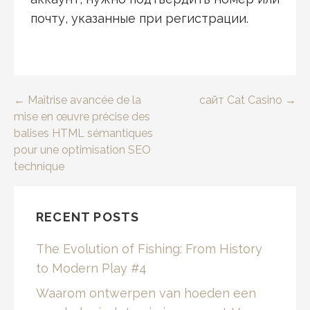
почту, указанные при регистрации.
Post
← Maîtrise avancée de la
сайт Cat Casino →
mise en œuvre précise des
navigation
balises HTML sémantiques
pour une optimisation SEO
technique
RECENT POSTS
The Evolution of Fishing: From History
to Modern Play #4
Waarom ontwerpen van hoeden een