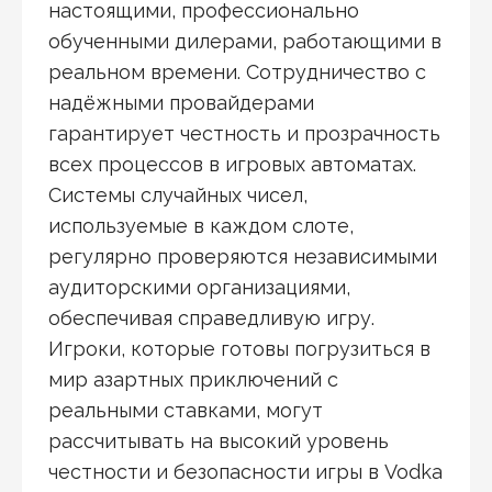
настоящими, профессионально
обученными дилерами, работающими в
реальном времени. Сотрудничество с
надёжными провайдерами
гарантирует честность и прозрачность
всех процессов в игровых автоматах.
Системы случайных чисел,
используемые в каждом слоте,
регулярно проверяются независимыми
аудиторскими организациями,
обеспечивая справедливую игру.
Игроки, которые готовы погрузиться в
мир азартных приключений с
реальными ставками, могут
рассчитывать на высокий уровень
честности и безопасности игры в Vodka