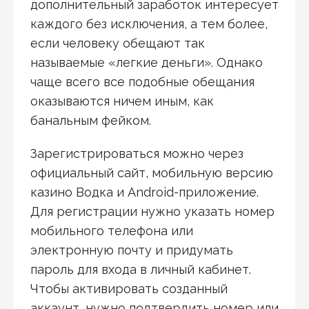
дополнительный заработок интересует
каждого без исключения, а тем более,
если человеку обещают так
называемые «легкие деньги». Однако
чаще всего все подобные обещания
оказываются ничем иным, как
банальным фейком.
Зарегистрироваться можно через
официальный сайт, мобильную версию
казино Водка и Android-приложение.
Для регистрации нужно указать номер
мобильного телефона или
электронную почту и придумать
пароль для входа в личный кабинет.
Чтобы активировать созданный
аккаунт, нужно подтвердить номер или