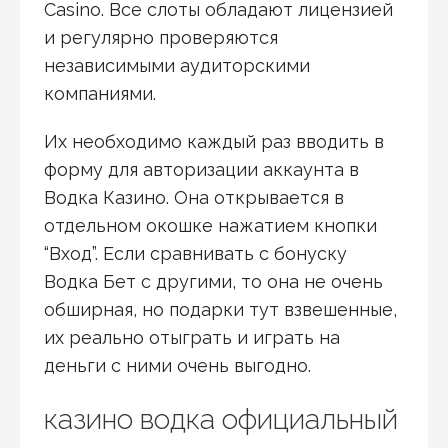
Casino. Все слоты обладают лицензией
и регулярно проверяются
независимыми аудиторскими
компаниями.
Их необходимо каждый раз вводить в
форму для авторизации аккаунта в
Водка Казино. Она открывается в
отдельном окошке нажатием кнопки
“Вход”. Если сравнивать с бонуску
Водка Бет с другими, то она не очень
обширная, но подарки тут взвешенные,
их реально отыграть и играть на
деньги с ними очень выгодно.
казино водка официальный