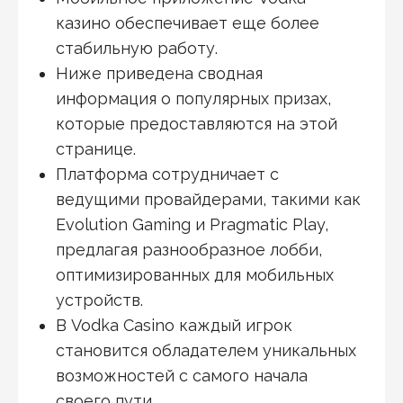
казино обеспечивает еще более
стабильную работу.
Ниже приведена сводная
информация о популярных призах,
которые предоставляются на этой
странице.
Платформа сотрудничает с
ведущими провайдерами, такими как
Evolution Gaming и Pragmatic Play,
предлагая разнообразное лобби,
оптимизированных для мобильных
устройств.
В Vodka Casino каждый игрок
становится обладателем уникальных
возможностей с самого начала
своего пути.