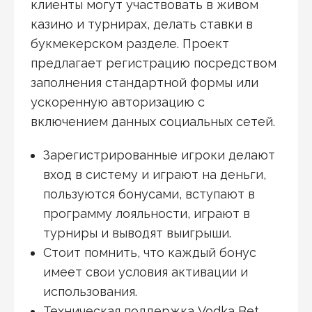
клиенты могут участвовать в живом
казино и турнирах, делать ставки в
букмекерском разделе. Проект
предлагает регистрацию посредством
заполнения стандартной формы или
ускоренную авторизацию с
включением данных социальных сетей.
Зарегистрированные игроки делают
вход в систему и играют на деньги,
пользуются бонусами, вступают в
программу лояльности, играют в
турниры и выводят выигрыши.
Стоит помнить, что каждый бонус
имеет свои условия активации и
использования.
Техническая поддержка Vodka Bet