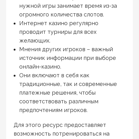
нужной игры занимает время из-за
огромного количества слотов.
Интернет казино регулярно
проводит турниры для всех
желающих.
Мнения других игроков – важный
источник информации при выборе
онлайн-казино.
Они включают в себя как
традиционные, так и современные
платежные решения, чтобы
соответствовать различным
предпочтениям игроков.
Для этого ресурс предоставляет
возможность потренироваться на