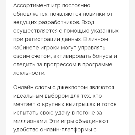
Ассортимент игр постоянно
обновляется, появляются новинки от
ведущих разработчиков. Вход
осуществляется с помощью указанных
при регистрации данных. В личном
кабинете игроки могут управлять
своим счетом, активировать бонусы и
следить за прогрессом в программе
лояльности.
Онлайн слоты с джекпотом являются
идеальным выбором для тех, кто
мечтает о крупных выигрышах и готов
испытать свою удачу в погоне за
миллионами. Эти игры объединяют
удобство онлайн-платформы с