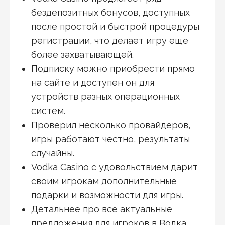
бездепозитных бонусов, доступных
после простой и быстрой процедуры
регистрации, что делает игру еще
более захватывающей.
Подписку можно приобрести прямо
на сайте и доступен он для
устройств разных операционных
систем.
Проверил несколько провайдеров,
игры работают честно, результаты
случайны.
Vodka Casino с удовольствием дарит
своим игрокам дополнительные
подарки и возможности для игры.
Детальнее про все актуальные
предложения для игроков в Водка