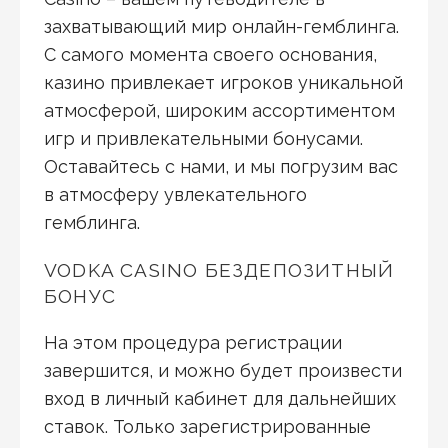
захватывающий мир онлайн-гемблинга.
С самого момента своего основания,
казино привлекает игроков уникальной
атмосферой, широким ассортиментом
игр и привлекательными бонусами.
Оставайтесь с нами, и мы погрузим вас
в атмосферу увлекательного
гемблинга.
VODKA CASINO БЕЗДЕПОЗИТНЫЙ
БОНУС
На этом процедура регистрации
завершится, и можно будет произвести
вход в личный кабинет для дальнейших
ставок. Только зарегистрированные