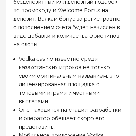
бездепозитный или депозный подарок
по промокоду и Welcome Bonus на
депозит. Велкам бонус за регистрацию
с пополнением счета будет начислен в
виде добавки и количества фриспинов
на слоты.
Vodka casino известно среди
казахстанских игроков не только
своим оригинальным названием, это
лицензированная площадка с
топовыми играми и честными
выплатами.
Оно находится на стадии разработки
и оператор обещает скоро его
представить.
Мобильное приложение Vodka