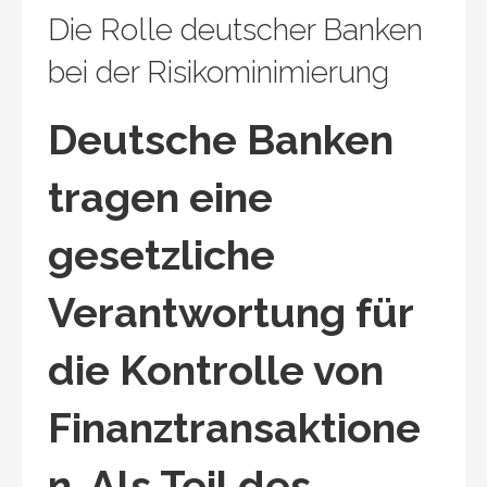
Die Rolle deutscher Banken
bei der Risikominimierung
Deutsche Banken
tragen eine
gesetzliche
Verantwortung für
die Kontrolle von
Finanztransaktione
n. Als Teil des