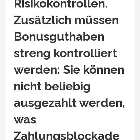
Risikokontrollen.
Zusätzlich müssen
Bonusguthaben
streng kontrolliert
werden: Sie können
nicht beliebig
ausgezahlt werden,
was
Zahlungsblockade