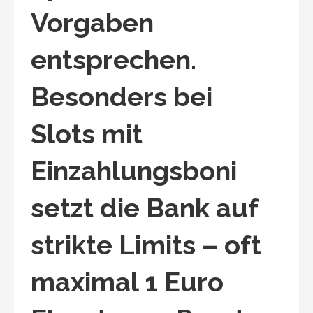
Vorgaben
entsprechen.
Besonders bei
Slots mit
Einzahlungsboni
setzt die Bank auf
strikte Limits – oft
maximal 1 Euro