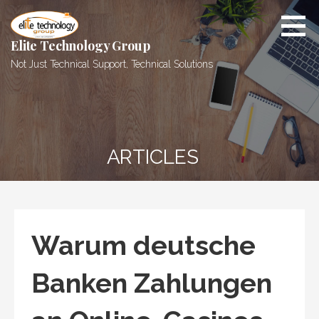
Skip
to
content
Elite Technology Group
Not Just Technical Support, Technical Solutions
ARTICLES
Warum deutsche
Banken Zahlungen