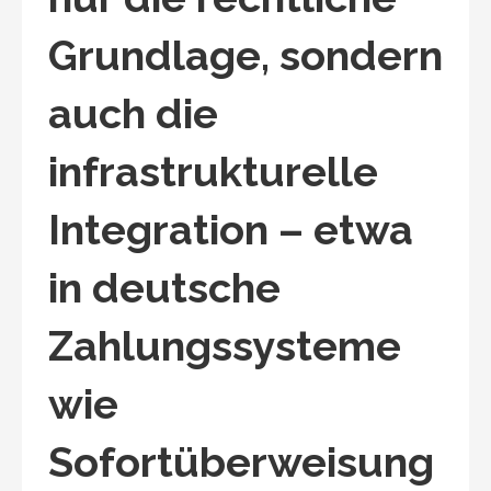
Grundlage, sondern
auch die
infrastrukturelle
Integration – etwa
in deutsche
Zahlungssysteme
wie
Sofortüberweisung