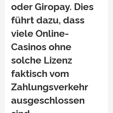
oder Giropay. Dies
führt dazu, dass
viele Online-
Casinos ohne
solche Lizenz
faktisch vom
Zahlungsverkehr
ausgeschlossen