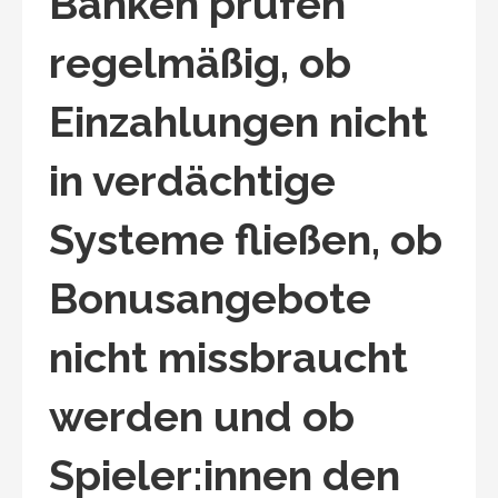
Banken prüfen
regelmäßig, ob
Einzahlungen nicht
in verdächtige
Systeme fließen, ob
Bonusangebote
nicht missbraucht
werden und ob
Spieler:innen den