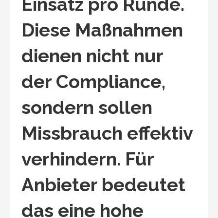
Einsatz pro Runde.
Diese Maßnahmen
dienen nicht nur
der Compliance,
sondern sollen
Missbrauch effektiv
verhindern. Für
Anbieter bedeutet
das eine hohe