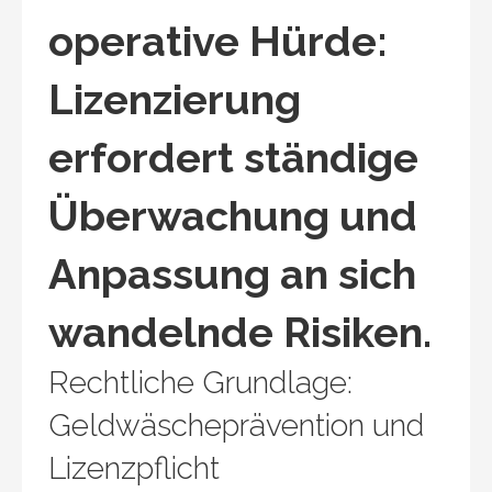
operative Hürde:
Lizenzierung
erfordert ständige
Überwachung und
Anpassung an sich
wandelnde Risiken.
Rechtliche Grundlage:
Geldwäscheprävention und
Lizenzpflicht